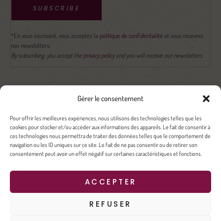
SUBSCRIBE
*En vous inscrivant, vous acceptez la
politique de confidentialité
et vous recevrez
nos newsletters.
By subscribing, you accept the
privacy policy
and you will receive our newsletters.
Gérer le consentement
Mentions légales
Politique de confidentialité
Pour offrir les meilleures expériences, nous utilisons des technologies telles que les
© Tous droits réservés 2026 – Domaine Allemand | Design by
MelyCrea
cookies pour stocker et/ou accéder aux informations des appareils. Le fait de consentir à
ces technologies nous permettra de traiter des données telles que le comportement de
navigation ou les ID uniques sur ce site. Le fait de ne pas consentir ou de retirer son
– Pour visiter notre site, vous devez avoir l’âge légal pour
consentement peut avoir un effet négatif sur certaines caractéristiques et fonctions.
consommer de l’alcool dans votre pays de résidence. –
ACCEPTER
– L’abus d’alcool est dangereux pour la santé, à consommer
REFUSER
avec modération. –