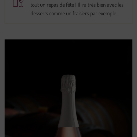
tout un repas de fête ! Il ira très bien avec les
desserts comme un fraisiers par exemple…